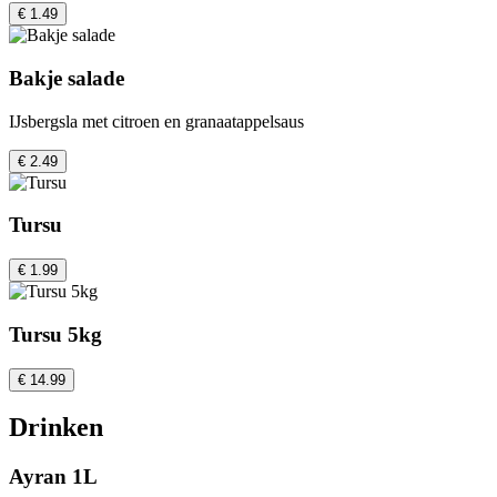
€ 1.49
Bakje salade
IJsbergsla met citroen en granaatappelsaus
€ 2.49
Tursu
€ 1.99
Tursu 5kg
€ 14.99
Drinken
Ayran 1L