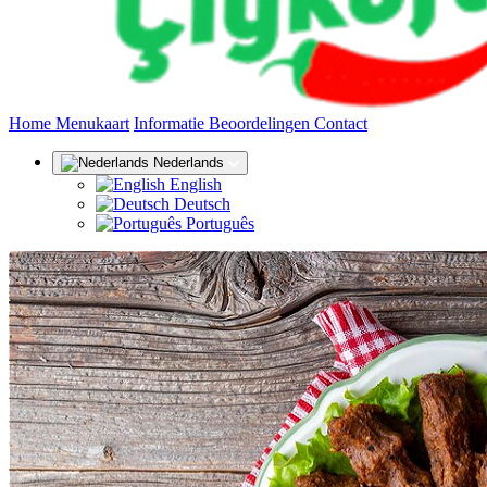
(huidige)
Home
Menukaart
Informatie
Beoordelingen
Contact
Nederlands
English
Deutsch
Português